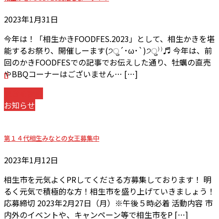
2023年1月31日
今年は！「相生かきFOODFES.2023」として、相生かきを堪
能するお祭り、開催しーます(੭ु´･ω･`)੭ु⁾⁾♬ 今年は、前
回のかきFOODFESでの記事でお伝えした通り、牡蠣の直売
やBBQコーナーはございません… […]
続きを読む
お知らせ
第１４代相生みなとの女王募集中
2023年1月12日
相生市を元気よくPRしてくださる方募集しております！ 明
るく元気で積極的な方！相生市を盛り上げていきましょう！
応募締切 2023年2月27日（月）※午後５時必着 活動内容 市
内外のイベントや、キャンペーン等で相生市をP […]