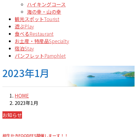
ハイキングコース
海の幸・山の幸
観光スポット
Tourist
遊ぶ
Play
食べる
Restaurant
お土産・特産品
Specialty
宿泊
Stay
パンフレット
Pamphlet
2023年1月
HOME
2023年1月
お知らせ
相生かきFOODFES開催しまーす！！