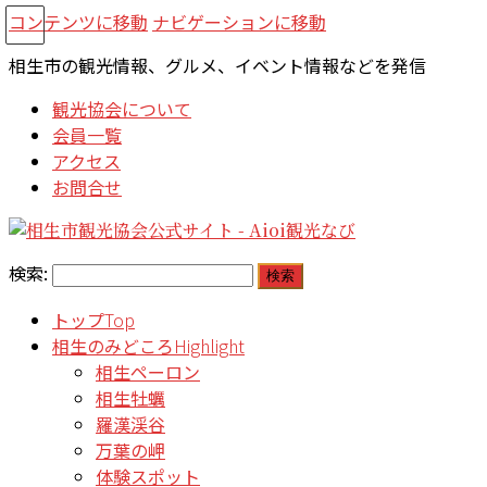
コンテンツに移動
ナビゲーションに移動
相生市の観光情報、グルメ、イベント情報などを発信
観光協会について
会員一覧
アクセス
お問合せ
検索:
トップ
Top
相生のみどころ
Highlight
相生ペーロン
相生牡蠣
羅漢渓谷
万葉の岬
体験スポット