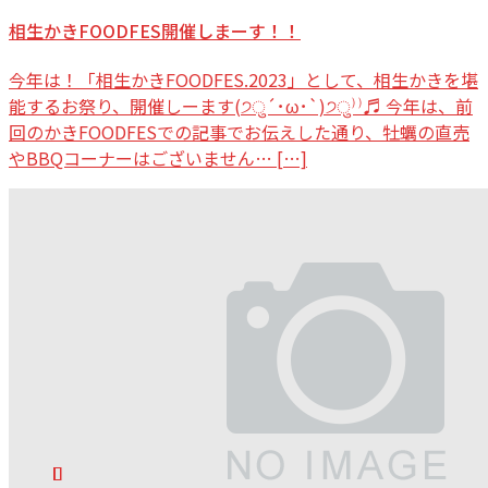
相生かきFOODFES開催しまーす！！
今年は！「相生かきFOODFES.2023」として、相生かきを堪
能するお祭り、開催しーます(੭ु´･ω･`)੭ु⁾⁾♬ 今年は、前
回のかきFOODFESでの記事でお伝えした通り、牡蠣の直売
やBBQコーナーはございません… […]