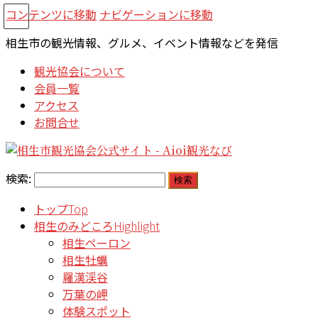
コンテンツに移動
ナビゲーションに移動
相生市の観光情報、グルメ、イベント情報などを発信
観光協会について
会員一覧
アクセス
お問合せ
検索:
トップ
Top
相生のみどころ
Highlight
相生ペーロン
相生牡蠣
羅漢渓谷
万葉の岬
体験スポット