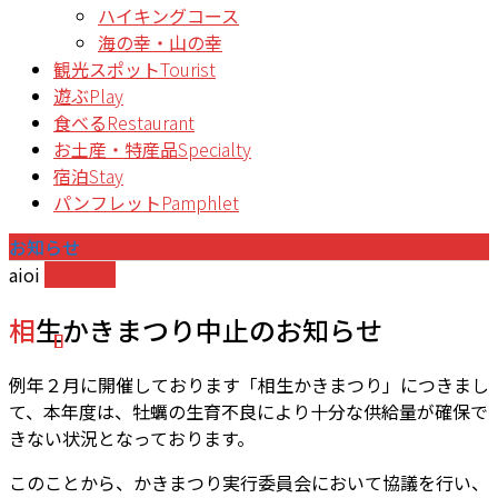
ハイキングコース
海の幸・山の幸
観光スポット
Tourist
遊ぶ
Play
食べる
Restaurant
お土産・特産品
Specialty
宿泊
Stay
パンフレット
Pamphlet
お知らせ
aioi
お知らせ
相生かきまつり中止のお知らせ
例年２月に開催しております「相生かきまつり」につきまし
て、本年度は、牡蠣の生育不良により十分な供給量が確保で
きない状況となっております。
このことから、かきまつり実行委員会において協議を行い、