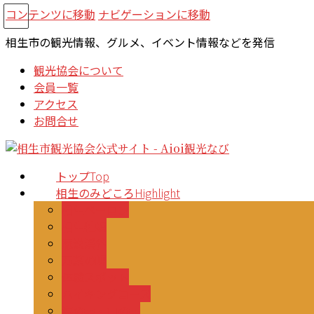
コンテンツに移動
ナビゲーションに移動
相生市の観光情報、グルメ、イベント情報などを発信
観光協会について
会員一覧
アクセス
お問合せ
トップ
Top
相生のみどころ
Highlight
相生ペーロン
相生牡蠣
羅漢渓谷
万葉の岬
体験スポット
ハイキングコース
海の幸・山の幸