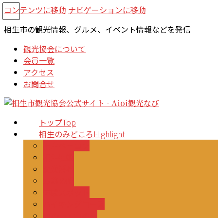
コンテンツに移動
ナビゲーションに移動
相生市の観光情報、グルメ、イベント情報などを発信
観光協会について
会員一覧
アクセス
お問合せ
トップ
Top
相生のみどころ
Highlight
相生ペーロン
相生牡蠣
羅漢渓谷
万葉の岬
体験スポット
ハイキングコース
海の幸・山の幸