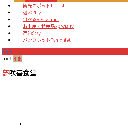
観光スポット
Tourist
遊ぶ
Play
食べる
Restaurant
お土産・特産品
Specialty
宿泊
Stay
パンフレット
Pamphlet
和食
root
和食
夢咲喜食堂