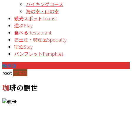
ハイキングコース
海の幸・山の幸
観光スポット
Tourist
遊ぶ
Play
食べる
Restaurant
お土産・特産品
Specialty
宿泊
Stay
パンフレット
Pamphlet
喫茶店
root
喫茶店
珈琲の観世