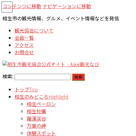
コンテンツに移動
ナビゲーションに移動
相生市の観光情報、グルメ、イベント情報などを発信
観光協会について
会員一覧
アクセス
お問合せ
検索:
トップ
Top
相生のみどころ
Highlight
相生ペーロン
相生牡蠣
羅漢渓谷
万葉の岬
体験スポット