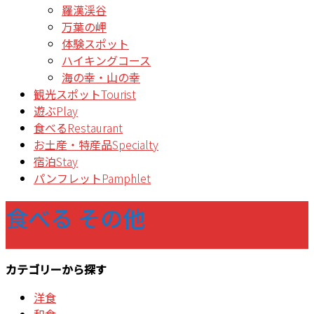
羅漢渓谷
万葉の岬
体験スポット
ハイキングコース
海の幸・山の幸
観光スポット
Tourist
遊ぶ
Play
食べる
Restaurant
お土産・特産品
Specialty
宿泊
Stay
パンフレット
Pamphlet
食べる その他
カテゴリーから探す
洋食
和食